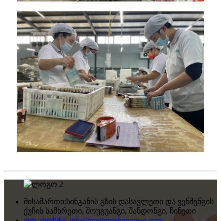
მისამართი:
სინგანის გზის დასავლეთი და ვენშენგის
ქუჩის სამხრეთი, შოუგუანგი, შანდონგი, ჩინეთი
ელ. ფოსტა:
info@nuofengshangmao.com